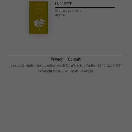
LA COMÈTE
979-12-218-2443-8
Aracne
Privacy
|
Contatti
beautifulminds
marchio editoriale di
Adiuvare S.r.l.
Partita IVA 15662501004
Copyright © 2025. All Rights Reserved.