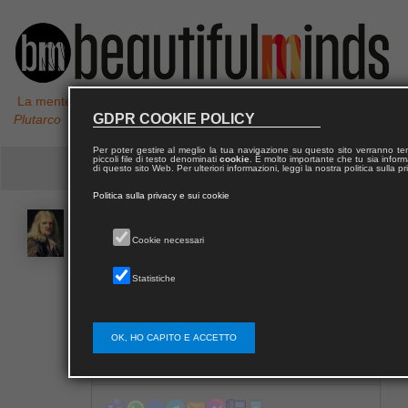
La mente non è un vaso da riempire, ma un fuoco da accendere,
GDPR COOKIE POLICY
Plutarco
Per poter gestire al meglio la tua navigazione su questo sito verranno 
piccoli file di testo denominati
cookie
. È molto importante che tu sia informa
di questo sito Web. Per ulteriori informazioni, leggi la nostra politica sulla p
Politica sulla privacy e sui cookie
Jean
DONNEAU DE VISÉ
Cookie necessari
Statistiche
Pagina Wikipedia di Jean Donneau de Visé
OK, HO CAPITO E ACCETTO
Contatta Jean