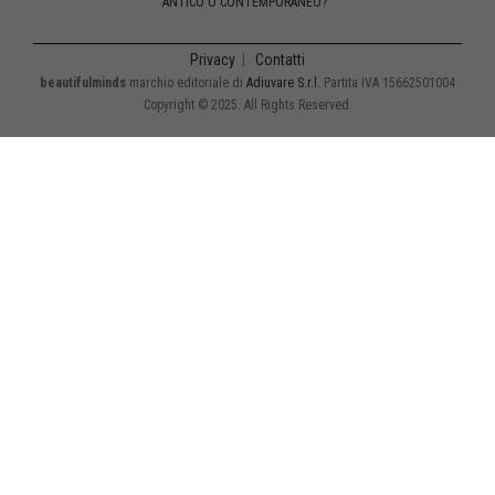
ANTICO O CONTEMPORANEO?
Privacy
|
Contatti
beautifulminds
marchio editoriale di
Adiuvare S.r.l.
Partita IVA 15662501004
Copyright © 2025. All Rights Reserved.