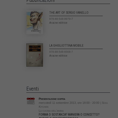
Pubblicazioni
THE ART OF SERGIO VANELLO
978-88-548-9979-7
Aracne editrice
LA GHIGLIOTTINA MOBILE
978-88-548-6008-7
Aracne editrice
Eventi
Presentazione doppia
mercoledì 11 settembre 2013, ore 18:00 - 20:00
| Soul
Kitchen
La cucina dell’anima
FORMA O SOSTANZA? MANIERA O CONCETTO?