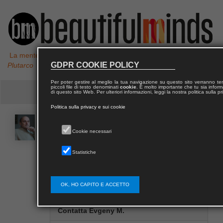
La mente non è un vaso da riempire, ma un fuoco da accendere,
GDPR COOKIE POLICY
Plutarco
Per poter gestire al meglio la tua navigazione su questo sito verranno 
piccoli file di testo denominati
cookie
. È molto importante che tu sia informa
di questo sito Web. Per ulteriori informazioni, leggi la nostra politica sulla p
Politica sulla privacy e sui cookie
Evgeny M.
BENIAMINOV
Cookie necessari
Statistiche
Docente presso la Russian State University for the
Humanities.
OK, HO CAPITO E ACCETTO
Contatta Evgeny M.