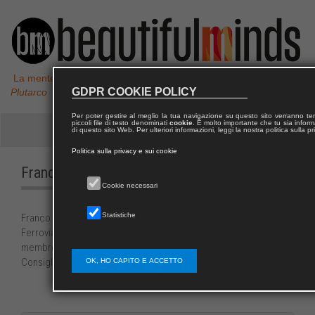
La mente non è un vaso da riempire, ma un fuoco da accendere,
GDPR COOKIE POLICY
Plutarco
Per poter gestire al meglio la tua navigazione su questo sito verranno 
piccoli file di testo denominati
cookie
. È molto importante che tu sia informa
di questo sito Web. Per ulteriori informazioni, leggi la nostra politica sulla p
Politica sulla privacy e sui cookie
Franco
AMORE
Cookie necessari
Statistiche
Franco Amore, Psicologo presso la Direzione Sanità di Rete
Ferroviaria Italiana (RFI), Gruppo Ferrovie dello Stato Italiane;
membro del Gruppo di lavoro sullo Stress Lavoro-correlato del
Consiglio Nazionale Ordine Psicologi.
OK, HO CAPITO E ACCETTO