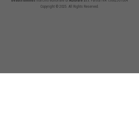
beautifulminds
marchio editoriale di
Adiuvare S.r.l.
Partita IVA 15662501004
Copyright © 2025. All Rights Reserved.