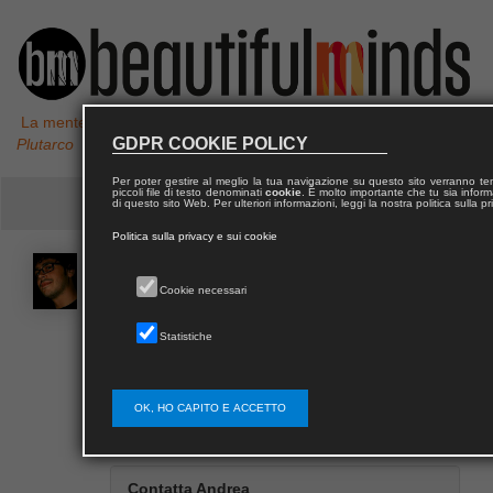
La mente non è un vaso da riempire, ma un fuoco da accendere,
GDPR COOKIE POLICY
Plutarco
Per poter gestire al meglio la tua navigazione su questo sito verranno 
piccoli file di testo denominati
cookie
. È molto importante che tu sia informa
di questo sito Web. Per ulteriori informazioni, leggi la nostra politica sulla p
Politica sulla privacy e sui cookie
Andrea
CAPACCIOLI
Cookie necessari
Statistiche
Andrea Capaccioli, dottore forestale, dottore di
ricerca in Ingegneria agro–forestale, libero
professionista.
OK, HO CAPITO E ACCETTO
Contatta Andrea