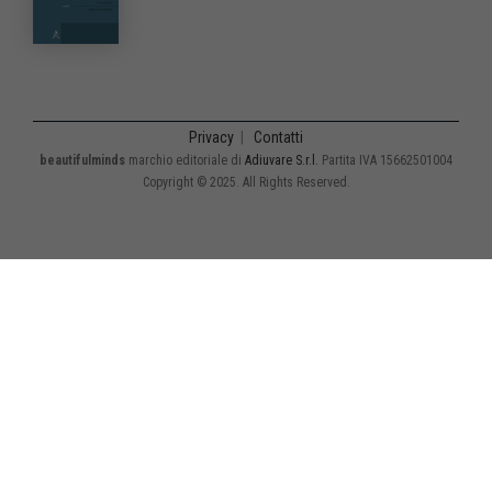
Privacy
|
Contatti
beautifulminds
marchio editoriale di
Adiuvare S.r.l.
Partita IVA 15662501004
Copyright © 2025. All Rights Reserved.