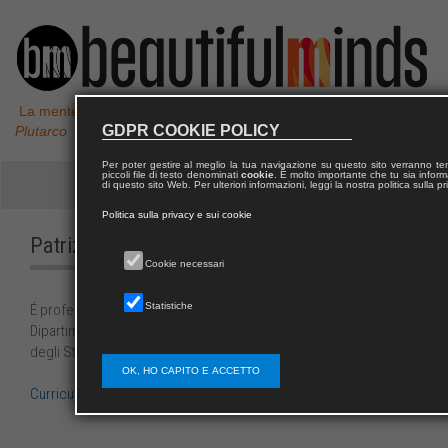
La mente non è un vaso da riempire, ma un fuoco da accendere,
GDPR COOKIE POLICY
Plutarco
Per poter gestire al meglio la tua navigazione su questo sito verranno 
piccoli file di testo denominati
cookie
. È molto importante che tu sia informa
di questo sito Web. Per ulteriori informazioni, leggi la nostra politica sulla p
Politica sulla privacy e sui cookie
Patrizia
DE MENNATO
Cookie necessari
Statistiche
É professore ordinario di Pedagogia generale e sociale presso il
Dipartimento di Medicina Sperimentale e Clinica dell’Università
degli Studi di Firenze.
OK, HO CAPITO E ACCETTO
Curriculum di Patrizia de Mennato