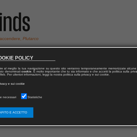
 accendere,
Plutarco
OOKIE POLICY
ire al meglio la tua navigazione su questo sito verranno temporaneamente memorizzate alcune 
UZZI
 testo denominati
cookie
. È molto importante che tu sia informato e che accetti la politica sulla priv
eb. Per ulteriori informazioni, leggi la nostra politica sulla privacy e sui cookie.
rivacy e sui cookie
presso l’Università degli Studi di Napoli Federico II, svolge attualmente attiv
 ambiti della progettazione architettonica e urbana.
e necessari
Statistiche
APITO E ACCETTO