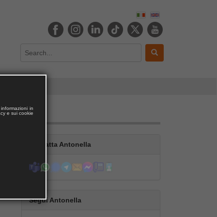
informazioni in
acy e sui cookie
ità
Contatta Antonella
Segui Antonella