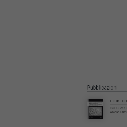
Pubblicazioni
EDIFICI COL
978-88-255-
Aracne editr