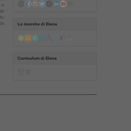
 in
ale
lto
ida
Le ricerche di Elena
Curriculum di Elena