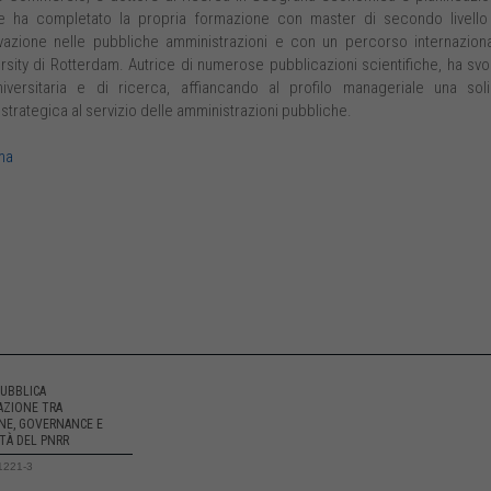
le e ha completato la propria formazione con master di secondo livello
vazione nelle pubbliche amministrazioni e con un percorso internazion
sity di Rotterdam. Autrice di numerose pubblicazioni scientifiche, ha svo
niversitaria e di ricerca, affiancando al profilo manageriale una sol
strategica al servizio delle amministrazioni pubbliche.
ma
PUBBLICA
AZIONE TRA
NE, GOVERNANCE E
TÀ DEL PNRR
1221-3