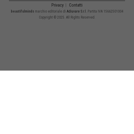
Privacy
|
Contatti
beautifulminds
marchio editoriale di
Adiuvare S.r.l.
Partita IVA 15662501004
Copyright © 2025. All Rights Reserved.