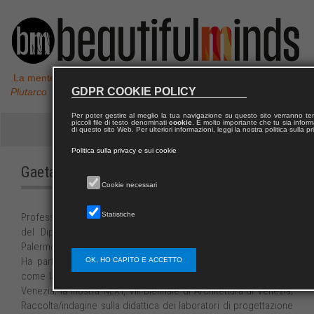
La mente non è un vaso da riempire, ma un fuoco da accendere,
GDPR COOKIE POLICY
Plutarco
Per poter gestire al meglio la tua navigazione su questo sito verranno 
piccoli file di testo denominati
cookie
. È molto importante che tu sia informa
di questo sito Web. Per ulteriori informazioni, leggi la nostra politica sulla p
Politica sulla privacy e sui cookie
Gaetano
CUCCIA
Cookie necessari
Statistiche
Professore associato di Composizione architettonica e urbana
del Dipartimento di Architettura dell’Università degli Studidi
Palermo.
Ha partecipato a numerose mostre nazionali e internazionali
OK, HO CAPITO E ACCETTO
come la XVI Triennale di Milano; la V Biennale di Architettura di
Venezia; la mostra NEXT, VIII Biennale di Architettura di Venezia;
Raccolta/indagine sulla didattica dei laboratori di progettazione