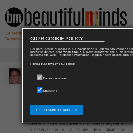
La mente non è un vaso da riempire, ma un fuoco da accendere,
GDPR COOKIE POLICY
Plutarco
Per poter gestire al meglio la tua navigazione su questo sito verranno 
piccoli file di testo denominati
cookie
. È molto importante che tu sia informa
di questo sito Web. Per ulteriori informazioni, leggi la nostra politica sulla p
Politica sulla privacy e sui cookie
Alessandro
TAURINO
Cookie necessari
Statistiche
Alessandro Taurino è dottore di ricerca in Psicologia
di comunità e modelli formativi. È docente di
Psicologia dello sviluppo e di Psicologia sociale
presso l’Università del Salento. I suoi interessi di
OK, HO CAPITO E ACCETTO
ricerca sono rivolti all’analisi dei processi sociali in
chiave clinica e psicodinamica; all’identità di genere;
all’osservazione e valutazione delle dinamiche