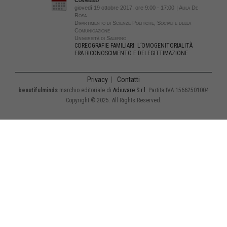
giovedì 19 ottobre 2017, ore 9:00 - 17:00
| Aula De
Rosa
Dipartimento di Scienze Politiche, Sociali e della
Comunicazione
Università di Salerno
COREOGRAFIE FAMILIARI: L’OMOGENITORIALITÀ
FRA RICONOSCIMENTO E DELEGITTIMAZIONE
Privacy
|
Contatti
beautifulminds
marchio editoriale di
Adiuvare S.r.l.
Partita IVA 15662501004
Copyright © 2025. All Rights Reserved.