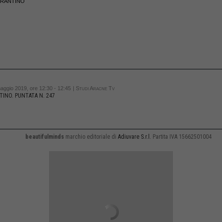
TARANTINO
aggio 2019, ore 12:30 - 12:45
| Studi Aracne Tv
TINO. PUNTATA N. 247
beautifulminds
marchio editoriale di
Adiuvare S.r.l.
Partita IVA 15662501004