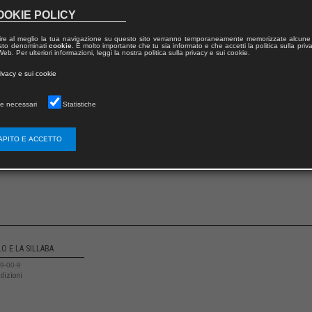
OOKIE POLICY
ire al meglio la tua navigazione su questo sito verranno temporaneamente memorizzate alcune 
 testo denominati
cookie
. È molto importante che tu sia informato e che accetti la politica sulla priv
eb. Per ulteriori informazioni, leggi la nostra politica sulla privacy e sui cookie.
rivacy e sui cookie
e necessari
Statistiche
APITO E ACCETTO
LO E LA SILLABA
9-00-9
edizioni