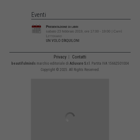
Eventi
Presentazione di libri
sabato 23 febbraio 2019, ore 17:00 - 19:00
| Caffè
Letterario
UN VOLO D’AQUILONI
Privacy
|
Contatti
beautifulminds
marchio editoriale di
Adiuvare S.r.l.
Partita IVA 15662501004
Copyright © 2025. All Rights Reserved.