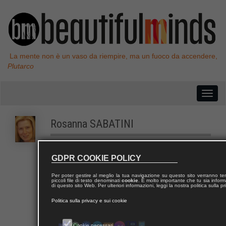
La mente non è un vaso da riempire, ma un fuoco da accendere,
Plutarco
Rosanna
SABATINI
Rosanna Sabatini è poetessa e scrittrice.
GDPR COOKIE POLICY
Per poter gestire al meglio la tua navigazione su questo sito verranno 
piccoli file di testo denominati
cookie
. È molto importante che tu sia informa
di questo sito Web. Per ulteriori informazioni, leggi la nostra politica sulla p
Politica sulla privacy e sui cookie
Contatta Rosanna
Cookie necessari