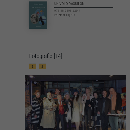
UN VOLO D’AQUILONI
978-88-6808-129-4
Edizioni Thyrus
Fotografie [14]
1
2