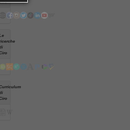
Ciro
Le
ricerche
di
Ciro
Curriculum
di
Ciro