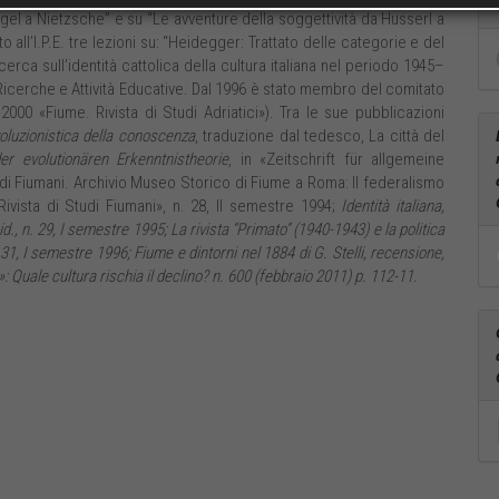
 Hegel a Nietzsche” e su “Le avventure della soggettività da Husserl a
ll’I.P.E. tre lezioni su: “Heidegger: Trattato delle categorie e del
erca sull’identità cattolica della cultura italiana nel periodo 1945–
r Ricerche e Attività Educative. Dal 1996 è stato membro del comitato
2000 «Fiume. Rivista di Studi Adriatici»). Tra le sue pubblicazioni
evoluzionistica della conoscenza
, traduzione dal tedesco, La città del
r evolutionären Erkenntnistheorie
, in «Zeitschrift für allgemeine
udi Fiumani. Archivio Museo Storico di Fiume a Roma: Il federalismo
Rivista di Studi Fiumani», n. 28, II semestre 1994;
Identità italiana,
 id., n. 29, I semestre 1995;
La rivista “Primato” (1940-1943) e la politica
n. 31, I semestre 1996;
Fiume e dintorni nel 1884
di G. Stelli, recensione,
»:
Quale cultura rischia il declino?
n. 600 (febbraio 2011) p. 112-11.