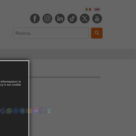
informazioni in
acy e sui cookie
Contatta
Ciro
Segui