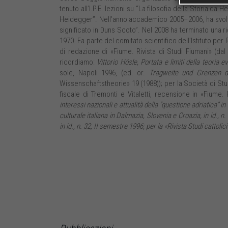
tenuto all’I.P.E. lezioni su “La filosofia della Storia da
Heidegger”. Nell’anno accademico 2005–2006, ha svolto a
significato in Duns Scoto”. Nel 2008 ha terminato una ric
1970. Fa parte del comitato scientifico dell’Istituto pe
di redazione di «Fiume. Rivista di Studi Fiumani» (dal 
ricordiamo:
Vittorio Hösle, Portata e limiti della teoria 
sole, Napoli 1996, (ed. or.
Tragweite und Grenzen de
Wissenschaftstheorie» 19 (1988)); per la Società di St
fiscale di Tremonti e Vitaletti, recensione in «Fiume. 
interessi nazionali e attualità della “questione adriatica” in
culturale italiana in Dalmazia, Slovenia e Croazia
, in id., 
in id., n. 32, II semestre 1996; per la «Rivista Studi cattolici