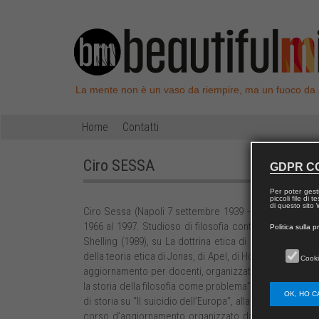
La mente non è un vaso da riempire, ma un fuoco da
Home
Contatti
Ciro
SESSA
GDPR C
Per poter gest
piccoli file di
di questo sito W
Ciro Sessa (Napoli 7 settembre 1939 – 7 settembre 2013
1966 al 1997. Studioso di filosofia contemporanea. Nel
Politica sulla p
Shelling (1989), su La dottrina etica di Scheler, di Wit
della teoria etica di Jonas, di Apel, di Hösle (1994). Dal
Cooki
aggiornamento per docenti, organizzato dall’I.P.E. a N
la storia della filosofia come problema” di Augusto D
OK, HO C
di storia su “Il suicidio dell’Europa”, alla preparazion
corso d’aggiornamento organizzato dall’I.P.E. per do