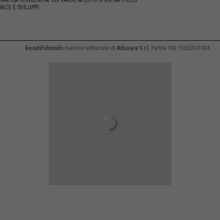
MMATICA CONGENITA: UN VARCO APERTO O UN CAPITOLO
NZE E SVILUPPI
beautifulminds
marchio editoriale di
Adiuvare S.r.l.
Partita IVA 15662501004