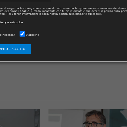
ire al meglio la tua navigazione su questo sito verranno temporaneamente memorizzate alcune 
 testo denominati
cookie
. È molto importante che tu sia informato e che accetti la politica sulla priv
eb. Per ulteriori informazioni, leggi la nostra politica sulla privacy e sui cookie.
rivacy e sui cookie
e necessari
Statistiche
APITO E ACCETTO