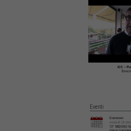
ICC – Pu
Ernes
Eventi
Convegno
venerdì 18 otto
13° RADUNO NA