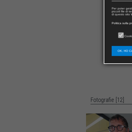
Per poter gest
piccoli file di
di questo sito W
Politica sulla p
Cooki
OK, HO C
Fotografie [12]