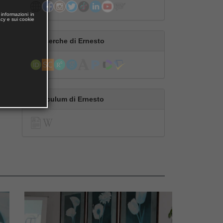
informazioni in
acy e sui cookie
Le ricerche di Ernesto
Curriculum di Ernesto