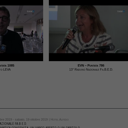
ntata 1085
EVN – Puntata 786
to LEVA
13° Raduno Nazionale Fa.B.E.D.
bre 2019 - sabato, 19 ottobre 2019
| Hotel Alfedo
ZIONALE FA.B.E.D.