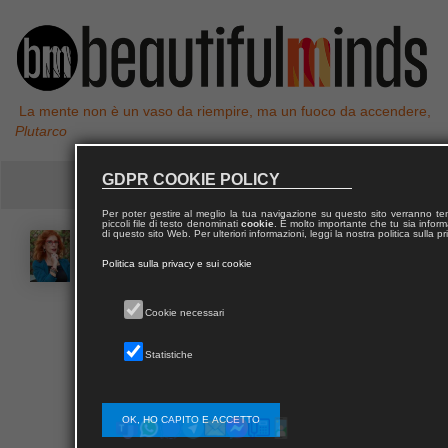
La mente non è un vaso da riempire, ma un fuoco da accendere,
Plutarco
GDPR COOKIE POLICY
Per poter gestire al meglio la tua navigazione su questo sito verranno 
piccoli file di testo denominati
cookie
. È molto importante che tu sia informa
di questo sito Web. Per ulteriori informazioni, leggi la nostra politica sulla p
Giovanna
DORIA
Politica sulla privacy e sui cookie
Cookie necessari
Statistiche
Contatta Giovanna
OK, HO CAPITO E ACCETTO