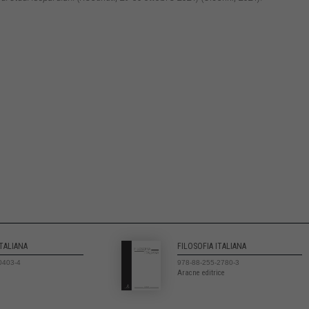
ITALIANA
FILOSOFIA ITALIANA
0403-4
978-88-255-2780-3
Aracne editrice