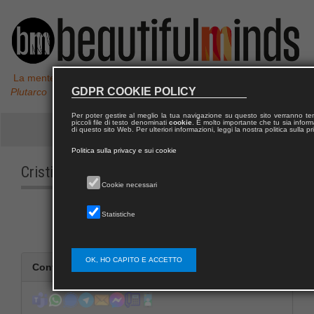
La mente non è un vaso da riempire, ma un fuoco da accendere,
GDPR COOKIE POLICY
Plutarco
Per poter gestire al meglio la tua navigazione su questo sito verranno 
piccoli file di testo denominati
cookie
. È molto importante che tu sia informa
di questo sito Web. Per ulteriori informazioni, leggi la nostra politica sulla p
Politica sulla privacy e sui cookie
Cristina
ACUCELLA
Cookie necessari
Statistiche
OK, HO CAPITO E ACCETTO
Contatta Cristina