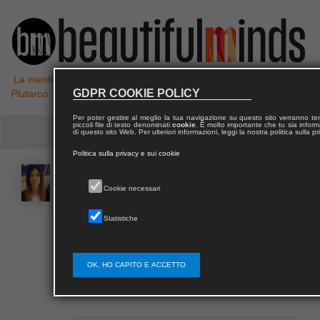
La mente non è un vaso da riempire, ma un fuoco da accendere,
GDPR COOKIE POLICY
Plutarco
Per poter gestire al meglio la tua navigazione su questo sito verranno 
piccoli file di testo denominati
cookie
. È molto importante che tu sia informa
di questo sito Web. Per ulteriori informazioni, leggi la nostra politica sulla p
Politica sulla privacy e sui cookie
Alessandra
PINO
Cookie necessari
Statistiche
La Professoressa Alessandra Pino è Ricercatrice a
tempo determinato di tipo B presso il Dipartimento di
Agricoltura, Alimentazione e Ambiente dell’Università
degli Studi di Catania.
OK, HO CAPITO E ACCETTO