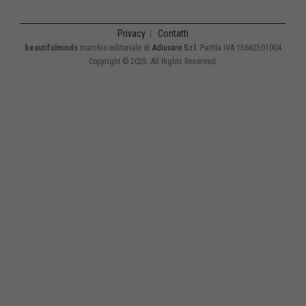
Privacy
|
Contatti
beautifulminds
marchio editoriale di
Adiuvare S.r.l.
Partita IVA 15662501004
Copyright © 2025. All Rights Reserved.