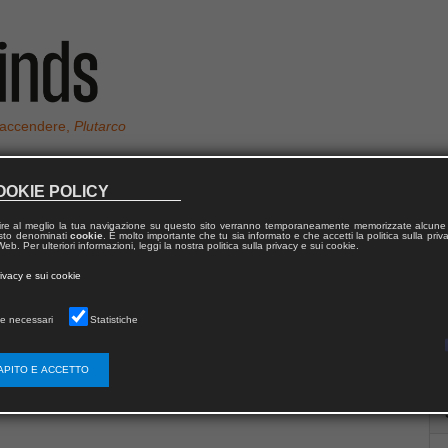
 accendere,
Plutarco
OOKIE POLICY
ire al meglio la tua navigazione su questo sito verranno temporaneamente memorizzate alcune 
 testo denominati
cookie
. È molto importante che tu sia informato e che accetti la politica sulla priv
eb. Per ulteriori informazioni, leggi la nostra politica sulla privacy e sui cookie.
rivacy e sui cookie
e necessari
Statistiche
APITO E ACCETTO