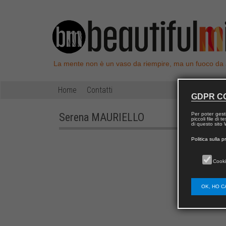
La mente non è un vaso da riempire, ma un fuoco da
Home
Contatti
GDPR C
Serena
MAURIELLO
Per poter gest
piccoli file di
di questo sito W
Politica sulla p
Cooki
OK, HO C