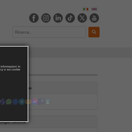
informazioni in
acy e sui cookie
Contatta Serena
Segui Serena