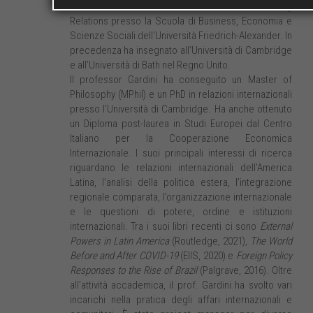
cattedra di International Business and Society
Relations presso la Scuola di Business, Economia e
Scienze Sociali dell’Università Friedrich-Alexander. In
precedenza ha insegnato all’Università di Cambridge
e all’Università di Bath nel Regno Unito.
Il professor Gardini ha conseguito un Master of
Philosophy (MPhil) e un PhD in relazioni internazionali
presso l’Università di Cambridge. Ha anche ottenuto
un Diploma post-laurea in Studi Europei dal Centro
Italiano per la Cooperazione Economica
Internazionale. I suoi principali interessi di ricerca
riguardano le relazioni internazionali dell’America
Latina, l’analisi della politica estera, l’integrazione
regionale comparata, l’organizzazione internazionale
e le questioni di potere, ordine e istituzioni
internazionali. Tra i suoi libri recenti ci sono
External
Powers in Latin America
(Routledge, 2021),
The World
Before and After COVID-19
(EIIS, 2020) e
Foreign Policy
Responses to the Rise of Brazil
(Palgrave, 2016). Oltre
all’attività accademica, il prof. Gardini ha svolto vari
incarichi nella pratica degli affari internazionali e