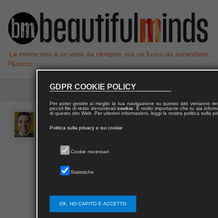
La mente non è un vaso da riempire, ma un fuoco da accendere,
Plutarco
GDPR COOKIE POLICY
Per poter gestire al meglio la tua navigazione su questo sito verranno 
piccoli file di testo denominati
cookie
. È molto importante che tu sia informa
di questo sito Web. Per ulteriori informazioni, leggi la nostra politica sulla p
Gian Luca
GARDINI
Politica sulla privacy e sui cookie
Professore ordinario e titolare della cattedra di
Cookie necessari
Storia delle relazioni internazionali (con particolare
attenzione all’America Latina) presso l’Università di
Statistiche
Udine, Italia. È anche Carlos Saavedra Lamas Visiting
Professor di Relazioni Internazionali all’Università
Friedrich-Alexander di Erlangen Norimberga,
OK, HO CAPITO E ACCETTO
Germania. Dal 2014 al 2021 è stato titolare della