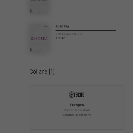
EUROPEA
979-12-218-0070-8
Aracne
Collane [1]
Europea
Rivista semestrale
Comitato di direzione