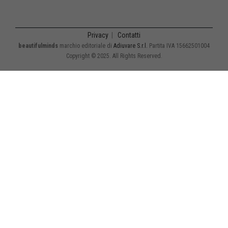
Privacy
|
Contatti
beautifulminds
marchio editoriale di
Adiuvare S.r.l.
Partita IVA 15662501004
Copyright © 2025. All Rights Reserved.