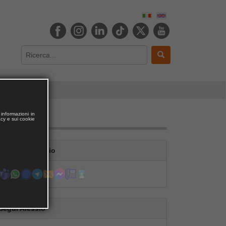
informazioni in
acy e sui cookie
Contatta Alessio
Segui Alessio