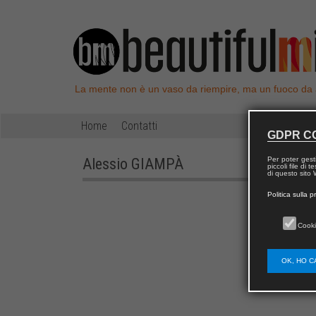
La mente non è un vaso da riempire, ma un fuoco da
Home
Contatti
GDPR C
Alessio
GIAMPÀ
Per poter gest
piccoli file di
di questo sito W
Politica sulla p
Cooki
OK, HO C