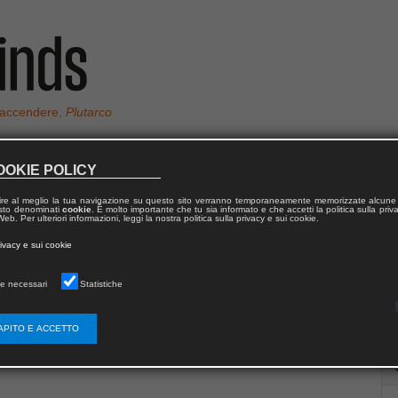
 accendere,
Plutarco
OOKIE POLICY
ire al meglio la tua navigazione su questo sito verranno temporaneamente memorizzate alcune 
 testo denominati
cookie
. È molto importante che tu sia informato e che accetti la politica sulla priv
eb. Per ulteriori informazioni, leggi la nostra politica sulla privacy e sui cookie.
rivacy e sui cookie
e necessari
Statistiche
APITO E ACCETTO