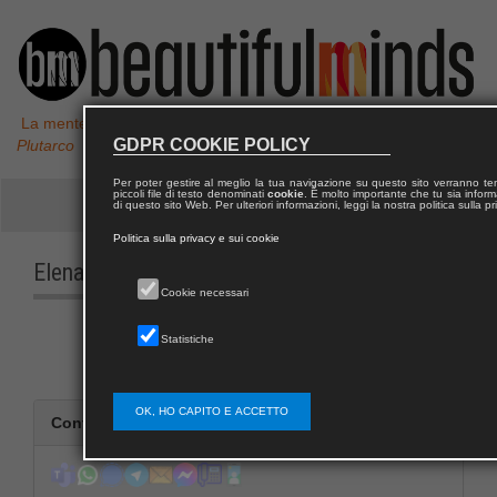
La mente non è un vaso da riempire, ma un fuoco da accendere,
GDPR COOKIE POLICY
Plutarco
Per poter gestire al meglio la tua navigazione su questo sito verranno 
piccoli file di testo denominati
cookie
. È molto importante che tu sia informa
di questo sito Web. Per ulteriori informazioni, leggi la nostra politica sulla p
Politica sulla privacy e sui cookie
Elena
MAULE
Cookie necessari
Statistiche
OK, HO CAPITO E ACCETTO
Contatta Elena