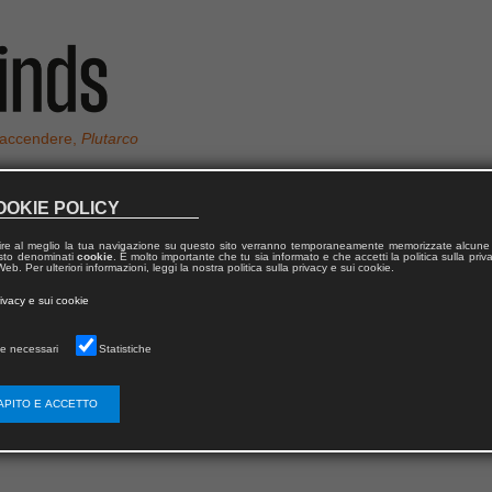
 accendere,
Plutarco
OOKIE POLICY
ire al meglio la tua navigazione su questo sito verranno temporaneamente memorizzate alcune 
ONI
 testo denominati
cookie
. È molto importante che tu sia informato e che accetti la politica sulla priv
eb. Per ulteriori informazioni, leggi la nostra politica sulla privacy e sui cookie.
rivacy e sui cookie
, laureato in Italianistica con lode, pubblica la sua prima raccolta di poe
aroid
(Affinità Elettive Edizioni, vincitore premio “Le Stanze del Tempo” 201
e necessari
Statistiche
iolani-Landi” 2015).
o direttore del Centro di poesia contemporanea dell’Università di Bologna.
APITO E ACCETTO
l of Continuing Studies dell’Università di Toronto come lettore e assistente
al liceo.