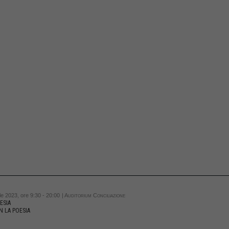
le 2023, ore 9:30 - 20:00
| Auditorium Conciliazione
ESIA
N LA POESIA