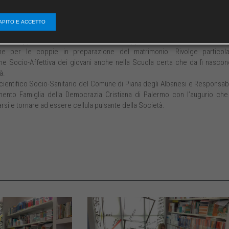
rritorio-ospedale materno infantile. Si occupa della Donna in tutte le f
a genitorialità responsabile, della natalità e percorso nascita, del puerperi
APITO E ACCETTO
liare.
e di coppia e del ciclo di vita delle coppia ha svolto diversi incontri
one per le coppie in preparazione del matrimonio. Rivolge particol
one Socio-Affettiva dei giovani anche nella Scuola certa che da lì nascon
à.
cientifico Socio-Sanitario del Comune di Piana degli Albanesi e Responsab
imento Famiglia della Democrazia Cristiana di Palermo con l’augurio che
arsi e tornare ad essere cellula pulsante della Società.