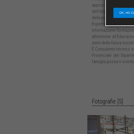
approccio integrato te
dell’età evolutiva, dell
OK, HO C
della pianificazione fami
Esperta della relazion
informazione-formazi
attenzione all’Educazi
semi della futura societ
È Consulente tecnico s
Provinciale del Dipart
famiglia possa ri-orient
Fotografie [5]