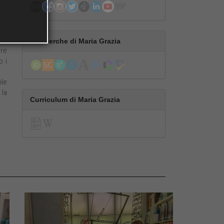
asi
o e
 di
Le ricerche di Maria Grazia
are
o i
ile
 la
Curriculum di Maria Grazia