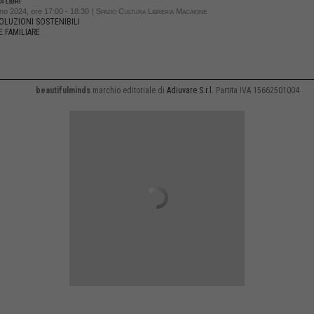
i libri
no 2024, ore 17:00 - 18:30
| Spazio Cultura Libreria Macaione
OLUZIONI SOSTENIBILI
 FAMILIARE
beautifulminds
marchio editoriale di
Adiuvare S.r.l.
Partita IVA 15662501004