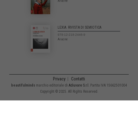
Aracne
LEXIA. RIVISTA DI SEMIOTICA
979-12-218-2446-9
Aracne
Privacy
|
Contatti
beautifulminds
marchio editoriale di
Adiuvare S.r.l.
Partita IVA 15662501004
Copyright © 2025. All Rights Reserved.