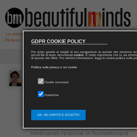
La mente non è un vaso da riempire, ma un fuoco da accendere,
Plutarco
GDPR COOKIE POLICY
Per poter gestire al meglio la tua navigazione su questo sito verranno 
piccoli file di testo denominati
cookie
. È molto importante che tu sia informa
di questo sito Web. Per ulteriori informazioni, leggi la nostra politica sulla p
Politica sulla privacy e sui cookie
Flavio Valerio
ALESSI
Cookie necessari
Laureato in Semiotica presso l’Alma Mater Studiorum
Statistiche
Università di Bologna, Flavio Valerio Alessi è dottore
di ricerca per il corso Philosophy, Science,
Cognition, and Semiotics (PSCS), attualmente
OK, HO CAPITO E ACCETTO
assegnista di ricerca per il progetto PRIN SACRe-D
(Schizophrenia, Autism and the Myth of Creativity. An
Interdisciplinary Perspective on Psychopathological