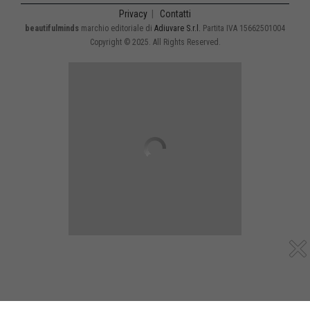
Privacy
|
Contatti
beautifulminds
marchio editoriale di
Adiuvare S.r.l.
Partita IVA 15662501004
Copyright © 2025. All Rights Reserved.