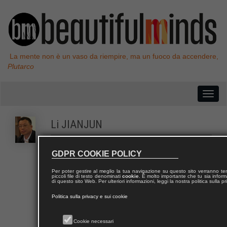
La mente non è un vaso da riempire, ma un fuoco da accendere,
Plutarco
Li
JIANJUN
GDPR COOKIE POLICY
Li Jianjun (October 14, 1976). Minister. Publicity
Department of CPC Ulanqab Municipal Committee.
Per poter gestire al meglio la tua navigazione su questo sito verranno 
piccoli file di testo denominati
cookie
. È molto importante che tu sia informa
di questo sito Web. Per ulteriori informazioni, leggi la nostra politica sulla p
Politica sulla privacy e sui cookie
Contatta Li
Cookie necessari