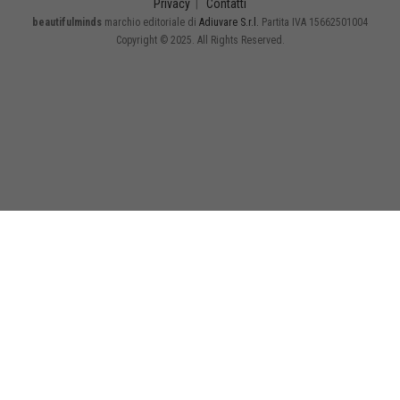
Privacy
|
Contatti
beautifulminds
marchio editoriale di
Adiuvare S.r.l.
Partita IVA 15662501004
Copyright © 2025. All Rights Reserved.