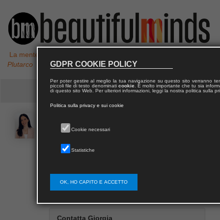
La mente non è un vaso da riempire, ma un fuoco da accendere,
GDPR COOKIE POLICY
Plutarco
Per poter gestire al meglio la tua navigazione su questo sito verranno 
piccoli file di testo denominati
cookie
. È molto importante che tu sia informa
di questo sito Web. Per ulteriori informazioni, leggi la nostra politica sulla p
Politica sulla privacy e sui cookie
Giorgia
CHIARAMONTE
Cookie necessari
Statistiche
Laureata in Giurisprudenza presso l’Università degli
studi di Trento, percorso comparato europeo e
transnazionale
OK, HO CAPITO E ACCETTO
Contatta Giorgia