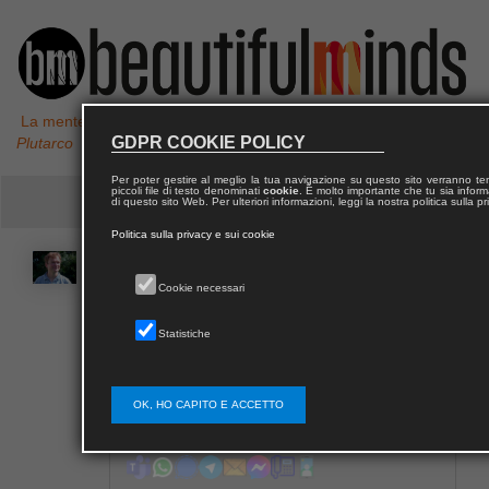
La mente non è un vaso da riempire, ma un fuoco da accendere,
GDPR COOKIE POLICY
Plutarco
Per poter gestire al meglio la tua navigazione su questo sito verranno 
piccoli file di testo denominati
cookie
. È molto importante che tu sia informa
di questo sito Web. Per ulteriori informazioni, leggi la nostra politica sulla p
Politica sulla privacy e sui cookie
Christoph
SCHUBART
Cookie necessari
Statistiche
OK, HO CAPITO E ACCETTO
Contatta Christoph