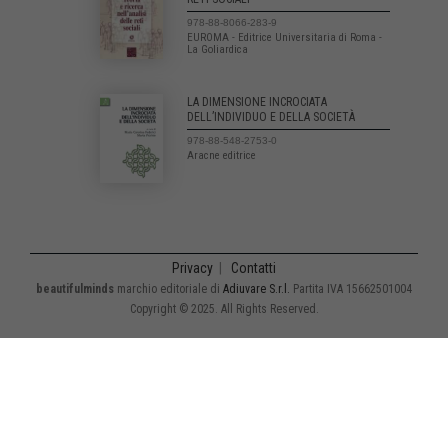
978-88-8066-283-9
EUROMA - Editrice Universitaria di Roma -
La Goliardica
LA DIMENSIONE INCROCIATA
DELL’INDIVIDUO E DELLA SOCIETÀ
978-88-548-2753-0
Aracne editrice
Privacy
|
Contatti
beautifulminds
marchio editoriale di
Adiuvare S.r.l.
Partita IVA 15662501004
Copyright © 2025. All Rights Reserved.