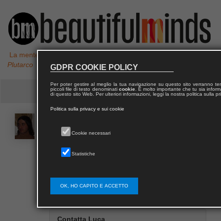
La mente non è un vaso da riempire, ma un fuoco da accendere,
Plutarco
GDPR COOKIE POLICY
Per poter gestire al meglio la tua navigazione su questo sito verranno 
piccoli file di testo denominati
cookie
. È molto importante che tu sia informa
di questo sito Web. Per ulteriori informazioni, leggi la nostra politica sulla p
Politica sulla privacy e sui cookie
Luca
TOSCHI
Cookie necessari
Luca Toschi si occupa di gruppi umani e interazione
Statistiche
sociale e sull’analisi di rete ha pubblicato
Sociologia e
sessualità
(2009)
OK, HO CAPITO E ACCETTO
Contatta Luca