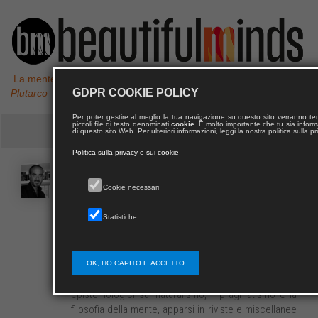
La mente non è un vaso da riempire, ma un fuoco da accendere,
GDPR COOKIE POLICY
Plutarco
Per poter gestire al meglio la tua navigazione su questo sito verranno 
piccoli file di testo denominati
cookie
. È molto importante che tu sia informa
di questo sito Web. Per ulteriori informazioni, leggi la nostra politica sulla p
Politica sulla privacy e sui cookie
Giancarlo
ZANET
Cookie necessari
Statistiche
Giancarlo Zanet è dottore di ricerca in filosofia e in
filosofia del linguaggio e della mente dell'Università
di Palermo, dove svolge la sua attività come
assegnista di ricerca presso il Dipartimento di
OK, HO CAPITO E ACCETTO
scienze umanistiche. È autore di vari saggi
epistemologici sul naturalismo, il pragmatismo e la
filosofia della mente, apparsi in riviste e miscellanee