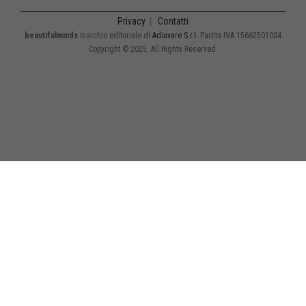
Privacy
|
Contatti
beautifulminds
marchio editoriale di
Adiuvare S.r.l.
Partita IVA 15662501004
Copyright © 2025. All Rights Reserved.