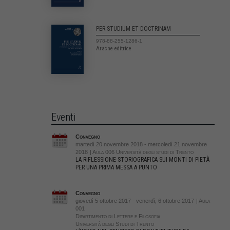
PER STUDIUM ET DOCTRINAM
978-88-255-1286-1
Aracne editrice
Eventi
Convegno
martedì 20 novembre 2018 - mercoledì 21 novembre
2018
| Aula 006
Università degli studi di Trento
LA RIFLESSIONE STORIOGRAFICA SUI MONTI DI PIETÀ
PER UNA PRIMA MESSA A PUNTO
Convegno
giovedì 5 ottobre 2017 - venerdì, 6 ottobre 2017
| Aula
001
Dipartimento di Lettere e Filosofia
Università degli Studi di Trento