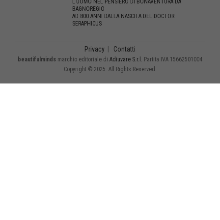
L’UOMO NEL PENSIERO DI BONAVENTURA DA
BAGNOREGIO
AD 800 ANNI DALLA NASCITA DEL DOCTOR
SERAPHICUS
Privacy
|
Contatti
beautifulminds
marchio editoriale di
Adiuvare S.r.l.
Partita IVA 15662501004
Copyright © 2025. All Rights Reserved.