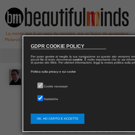
La mente non è un vaso da riempire, ma un fuoco da accendere,
Plutarco
GDPR COOKIE POLICY
Per poter gestire al meglio la tua navigazione su questo sito verranno 
piccoli file di testo denominati
cookie
. È molto importante che tu sia informa
di questo sito Web. Per ulteriori informazioni, leggi la nostra politica sulla p
Politica sulla privacy e sui cookie
Alessandro
PALAZZO
Cookie necessari
Alessandro Palazzo is an associate Professor in the
History of Medieval Philosophy at the University of
Statistiche
Trento. He is a specialist in Late-Medieval German
philosophy and the medieval arts of foreknowledge
(prophecy, geomancy, and astrology). He has
OK, HO CAPITO E ACCETTO
published several works on Albert the Great, Meister
Eckhart, and Denys the Carthusian. He has produced