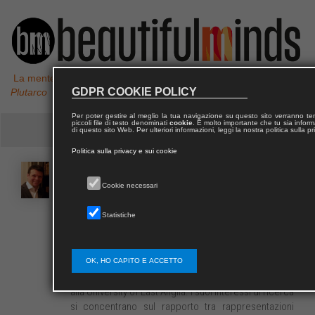
La mente non è un vaso da riempire, ma un fuoco da accendere,
GDPR COOKIE POLICY
Plutarco
Per poter gestire al meglio la tua navigazione su questo sito verranno 
piccoli file di testo denominati
cookie
. È molto importante che tu sia informa
di questo sito Web. Per ulteriori informazioni, leggi la nostra politica sulla p
Politica sulla privacy e sui cookie
Matthew
D’AURIA
Cookie necessari
Statistiche
Ha conseguito il Dottorato in Storia presso lo
University College – London. Dopo aver insegnato e
condotto ricerche presso lo stesso istituto,
Sciences Po – Parigi e l’Università degli Studi di
OK, HO CAPITO E ACCETTO
Salerno, è ora Lecturer in Modern European History
alla University of East Anglia. I suoi interessi di ricerca
si concentrano sul rapporto tra rappresentazioni