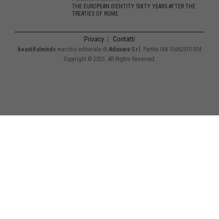
THE EUROPEAN IDENTITY SIXTY YEARS AFTER THE
TREATIES OF ROME
Privacy
|
Contatti
beautifulminds
marchio editoriale di
Adiuvare S.r.l.
Partita IVA 15662501004
Copyright © 2025. All Rights Reserved.