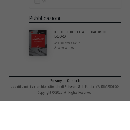
Pubblicazioni
IL POTERE DI SCELTA DEL DATORE DI
LAVORO
978-88-255-1291-5
Aracne editrice
Privacy
|
Contatti
beautifulminds
marchio editoriale di
Adiuvare S.r.l.
Partita IVA 15662501004
Copyright © 2025. All Rights Reserved.