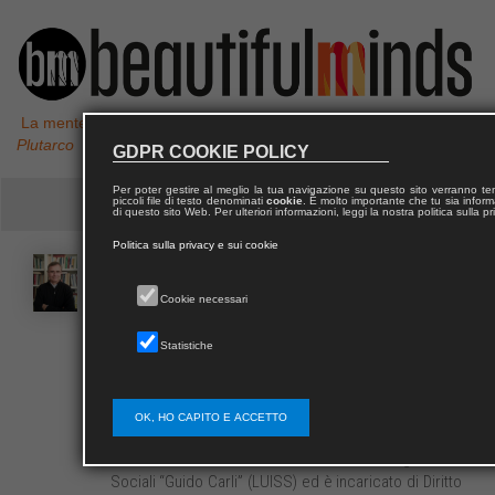
La mente non è un vaso da riempire, ma un fuoco da accendere,
Plutarco
GDPR COOKIE POLICY
Per poter gestire al meglio la tua navigazione su questo sito verranno 
piccoli file di testo denominati
cookie
. È molto importante che tu sia informa
di questo sito Web. Per ulteriori informazioni, leggi la nostra politica sulla p
Politica sulla privacy e sui cookie
Edoardo
ALES
Cookie necessari
Professore ordinario di Diritto del lavoro presso il
Statistiche
dipartimento di Economia e Giurisprudenza
dell’Università degli Studi di Cassino e del Lazio
Meridionale. Insegna European labour law and social
OK, HO CAPITO E ACCETTO
policies presso il dipartimento di Scienze politiche
della Libera Università Internazionale degli Studi
Sociali “Guido Carli” (LUISS) ed è incaricato di Diritto