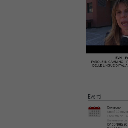
EVN – Pu
PAROLE IN CAMMINO - F
DELLE LINGUE D’ITALI
Eventi
Convegno
lunedì 12 nove
Facultad de Fil
Universidad de 
XV CONGRESO 