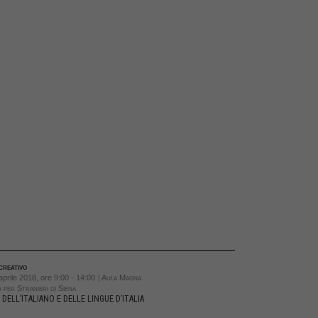
creativo
aprile 2018, ore 9:00 - 14:00
| Aula Magna
 per Stranieri di Siena
 DELL’ITALIANO E DELLE LINGUE D’ITALIA