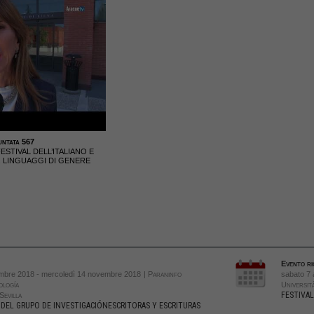
ntata 567
ESTIVAL DELL’ITALIANO E
A. LINGUAGGI DI GENERE
Evento ri
mbre 2018 - mercoledì 14 novembre 2018
| Paraninfo
sabato 7 
ología
Università
FESTIVAL
Sevilla
DEL GRUPO DE INVESTIGACIÓNESCRITORAS Y ESCRITURAS