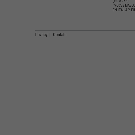
(HUM 753)
“VOCES MASCU
EN ITALIA Y E
Privacy
|
Contatti