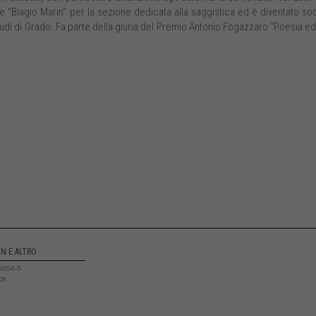
le “Biagio Marin” per la sezione dedicata alla saggistica ed è diventato so
di di Grado. Fa parte della giuria del Premio Antonio Fogazzaro “Poesia ed
IN E ALTRO
5054-5
ice