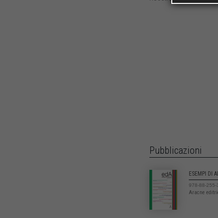
Pubblicazioni
ESEMPI DI 
978-88-255-
Aracne editr