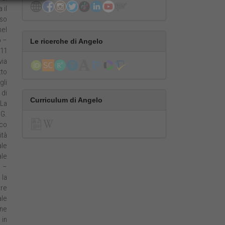
 il
sso
nel
o –
Le ricerche di Angelo
011
via
tto
gli
 di
Curriculum di Angelo
“La
 G.
ico
ità
ale
ale
o –
 la
tre
ale
one
 in