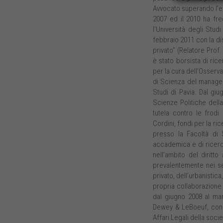
Avvocato superando l’es
2007 ed il 2010 ha freq
l’Università degli Stud
febbraio 2011 con la dis
privato” (Relatore Prof
è stato borsista di rice
per la cura dell’Osserva
di Scienza del manageme
Studi di Pavia. Dal gi
Scienze Politiche della
tutela contro le frodi
Cordini, fondi per la r
presso la Facoltà di Sc
accademica e di ricerca
nell’ambito del diritto
prevalentemente nei set
privato, dell’urbanistic
propria collaborazione 
dal giugno 2008 al mar
Dewey & LeBoeuf, con se
Affari Legali della soc