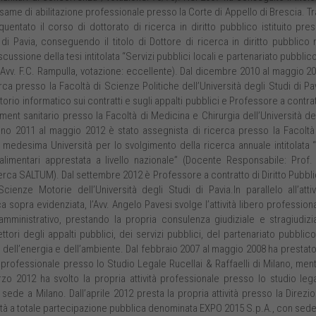
ame di abilitazione professionale presso la Corte di Appello di Brescia. Tra
uentato il corso di dottorato di ricerca in diritto pubblico istituito pre
i di Pavia, conseguendo il titolo di Dottore di ricerca in diritto pubblico 
cussione della tesi intitolata “Servizi pubblici locali e partenariato pubblic
. Avv. F.C. Rampulla, votazione: eccellente). Dal dicembre 2010 al maggio 2
rca presso la Facoltà di Scienze Politiche dell’Università degli Studi di Pa
torio informatico sui contratti e sugli appalti pubblici e Professore a contra
nt sanitario presso la Facoltà di Medicina e Chirurgia dell’Università de
ugno 2011 al maggio 2012 è stato assegnista di ricerca presso la Facoltà
 medesima Università per lo svolgimento della ricerca annuale intitolata 
 alimentari apprestata a livello nazionale” (Docente Responsabile: Prof.
icerca SALTUM). Dal settembre 2012 è Professore a contratto di Diritto Pubbl
ienze Motorie dell’Università degli Studi di Pavia.In parallelo all’attiv
 sopra evidenziata, l’Avv. Angelo Pavesi svolge l’attività libero profession
 amministrativo, prestando la propria consulenza giudiziale e stragiudizi
tori degli appalti pubblici, dei servizi pubblici, del partenariato pubblic
a, dell’energia e dell’ambiente. Dal febbraio 2007 al maggio 2008 ha prestato
professionale presso lo Studio Legale Rucellai & Raffaelli di Milano, men
zo 2012 ha svolto la propria attività professionale presso lo studio leg
de a Milano. Dall’aprile 2012 presta la propria attività presso la Direzi
ietà a totale partecipazione pubblica denominata EXPO 2015 S.p.A., con sede