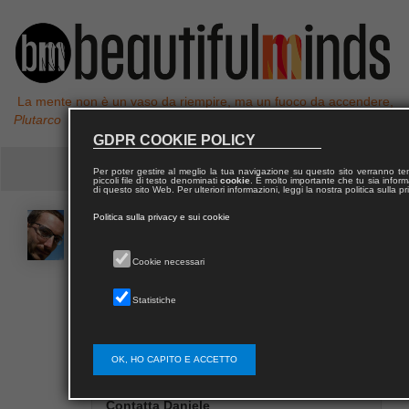
La mente non è un vaso da riempire, ma un fuoco da accendere,
Plutarco
GDPR COOKIE POLICY
Per poter gestire al meglio la tua navigazione su questo sito verranno 
piccoli file di testo denominati
cookie
. È molto importante che tu sia informa
di questo sito Web. Per ulteriori informazioni, leggi la nostra politica sulla p
Politica sulla privacy e sui cookie
Daniele
MARCHEGGIANI
Cookie necessari
Daniele Marcheggiani è caporedattore presso
l’Aracne editrice e si dedica con passione alla
Statistiche
fotografia.
OK, HO CAPITO E ACCETTO
Contatta Daniele