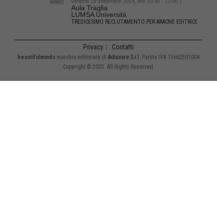
venerdì 19 settembre 2014, ore 10:30 - 12:00
|
Aula Traglia
LUMSA Università
TREDICESIMO RECLUTAMENTO PER ARACNE EDITRICE
Privacy
|
Contatti
beautifulminds
marchio editoriale di
Adiuvare S.r.l.
Partita IVA 15662501004
Copyright © 2025. All Rights Reserved.