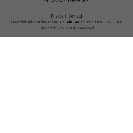
ANTICO O CONTEMPORANEO?
Privacy
|
Contatti
beautifulminds
marchio editoriale di
Adiuvare S.r.l.
Partita IVA 15662501004
Copyright © 2025. All Rights Reserved.