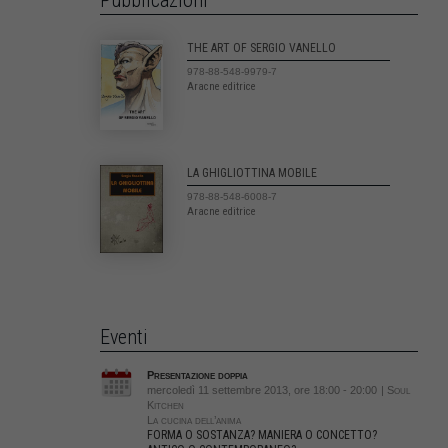
Pubblicazioni
THE ART OF SERGIO VANELLO
978-88-548-9979-7
Aracne editrice
LA GHIGLIOTTINA MOBILE
978-88-548-6008-7
Aracne editrice
Eventi
Presentazione doppia
mercoledì 11 settembre 2013, ore 18:00 - 20:00
| Soul
Kitchen
La cucina dell’anima
FORMA O SOSTANZA? MANIERA O CONCETTO?