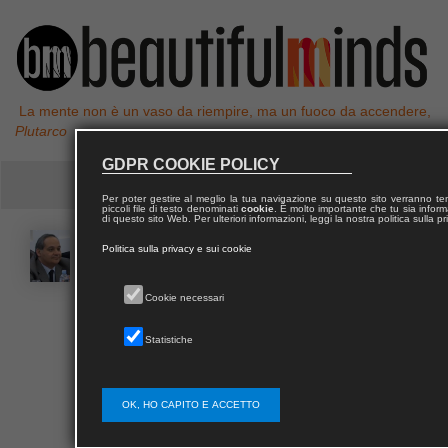
La mente non è un vaso da riempire, ma un fuoco da accendere,
Plutarco
GDPR COOKIE POLICY
Per poter gestire al meglio la tua navigazione su questo sito verranno 
piccoli file di testo denominati
cookie
. È molto importante che tu sia informa
di questo sito Web. Per ulteriori informazioni, leggi la nostra politica sulla p
Giuliano
BALBI
Politica sulla privacy e sui cookie
Cookie necessari
Giuliano Balbi si è laureato in Giurisprudenza presso
la Università degli Studi di Napoli Federico II con una
Statistiche
tesi in Diritto penale.
Curriculum professionale e attività didattiche:
–1990,
procuratore legale; –1991/92, professore a contratto
OK, HO CAPITO E ACCETTO
in Diritto penale amministrativo presso la Facoltà di
Scienze economiche e sociali dell'Università degli