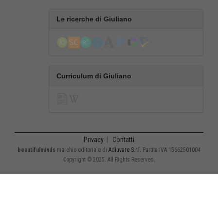
Le ricerche di Giuliano
Curriculum di Giuliano
Privacy
|
Contatti
beautifulminds
marchio editoriale di
Adiuvare S.r.l.
Partita IVA 15662501004
Copyright © 2025. All Rights Reserved.