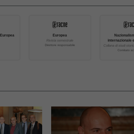
a Europea
Europea
Nazionalism
internazionale 
Rivista semestrale
Direttore responsabile
Collana di studi storic
Comitato sci