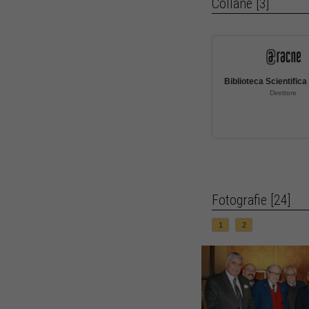
Collane [3]
Biblioteca Scientific
Direttore
Fotografie [24]
1
2