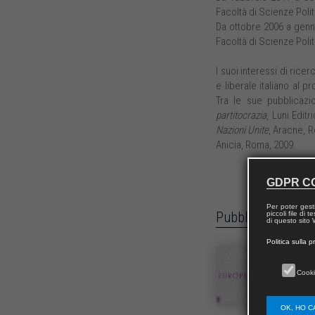
Facoltà di Scienze Poli
Da ottobre 2006 a genn
Facoltà di Scienze Poli
I suoi interessi di ric
e liberale italiano al 
Tra le sue pubblicazi
partitocrazia
, Luni Editr
Nazioni Unite
, Aracne, 
Anicia, Roma, 2009.
GDPR C
Per poter gest
Pubblicazioni
piccoli file di
di questo sito W
Politica sulla p
EUROPEA
979-12-218-
Cooki
Aracne
OK, HO C