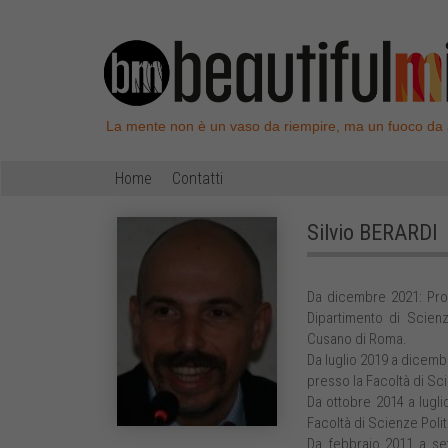
La mente non è un vaso da riempire, ma un fuoco da
Home
Contatti
Silvio
BERARDI
Da dicembre 2021: Profe
Dipartimento di Scienz
Cusano di Roma.
Da luglio 2019 a dicemb
presso la Facoltà di Sc
Da ottobre 2014 a lugl
Facoltà di Scienze Poli
Da febbraio 2011 a se