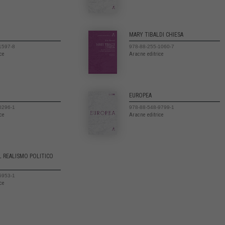
MARY TIBALDI CHIESA
1597-8
978-88-255-1060-7
ice
Aracne editrice
EUROPEA
0296-1
978-88-548-9799-1
ice
Aracne editrice
L REALISMO POLITICO
5953-1
ice