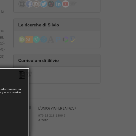
 la
Le ricerche di Silvio
ano
na.
ti-
lle
opa
,
Curriculum di Silvio
informazioni in
acy e sui cookie
L’UNICA VIA PER LA PACE?
979-12-218-1306-7
Aracne