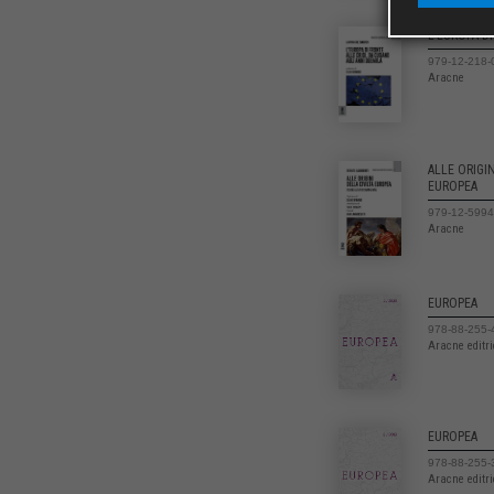
L’EUROPA DI
979-12-218-
Aracne
ALLE ORIGIN
EUROPEA
979-12-5994
Aracne
EUROPEA
978-88-255-
Aracne editr
EUROPEA
978-88-255-
Aracne editr