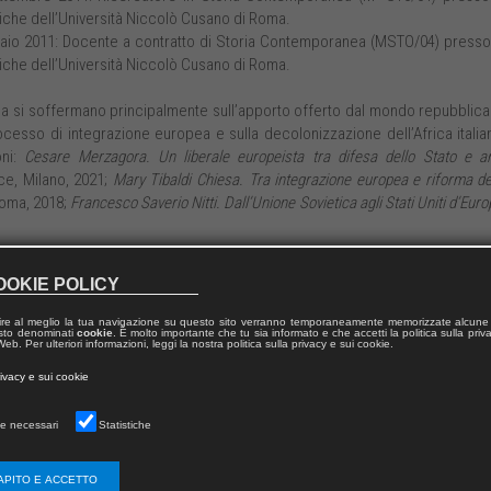
tiche dell’Università Niccolò Cusano di Roma.
aio 2011: Docente a contratto di Storia Contemporanea (MSTO/04) presso
tiche dell’Università Niccolò Cusano di Roma.
erca si soffermano principalmente sull’apporto offerto dal mondo repubblic
processo di integrazione europea e sulla decolonizzazione dell’Africa italia
oni:
Cesare Merzagora. Un liberale europeista tra difesa dello Stato e an
ice, Milano, 2021;
Mary Tibaldi Chiesa. Tra integrazione europea e riforma de
Roma, 2018;
Francesco Saverio Nitti. Dall’Unione Sovietica agli Stati Uniti d’Eur
OOKIE POLICY
ire al meglio la tua navigazione su questo sito verranno temporaneamente memorizzate alcune 
 testo denominati
cookie
. È molto importante che tu sia informato e che accetti la politica sulla priv
eb. Per ulteriori informazioni, leggi la nostra politica sulla privacy e sui cookie.
rivacy e sui cookie
EUROPEA
2472-8
979-12-218-2130-7
e necessari
Statistiche
Aracne
APITO E ACCETTO