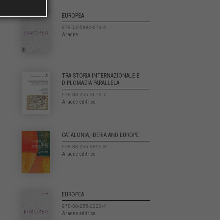
EUROPEA
979-12-5994-674-4
Aracne
TRA STORIA INTERNAZIONALE E
DIPLOMAZIA PARALLELA
978-88-255-3673-7
Aracne editrice
CATALONIA, IBERIA AND EUROPE
978-88-255-2855-8
Aracne editrice
EUROPEA
978-88-255-2220-4
Aracne editrice