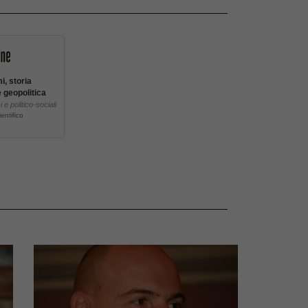
i, storia
e geopolitica
i e politico-sociali
entifico