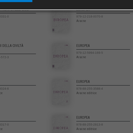
 FRONTE ALLE CRISI
EUROPEA
0331-0
979-12-218-0070-8
Aracne
I DELLA CIVILTÀ
EUROPEA
979-12-5994-169-5
Aracne
-572-3
EUROPEA
4024-6
978-88-255-3588-4
ice
Aracne editrice
EUROPEA
3317-0
978-88-255-2813-8
ice
Aracne editrice