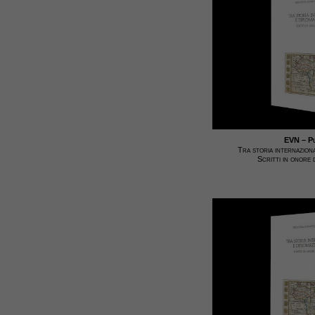
EVN – Pu
Tra storia internaziona
Scritti in onore 