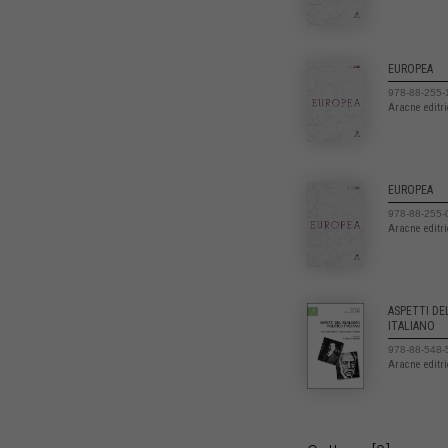
EUROPEA
978-88-255-
Aracne editr
EUROPEA
978-88-255-
Aracne editr
ASPETTI DE
ITALIANO
978-88-548-
Aracne editr