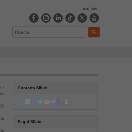
 il
Contatta Silvio
olò
06)
 la
Segui Silvio
 la