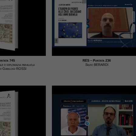
ntata 745
RES – Puntata 236
le e diplomazia parallela
Silvio BERARDI
di Gianluigi ROSSI