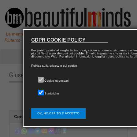
La mente non è un vaso da riempire, ma un fuoco da accendere,
GDPR COOKIE POLICY
Plutarco
Per poter gestire al meglio la tua navigazione su questo sito verranno 
piccoli file di testo denominati
cookie
. È molto importante che tu sia informa
di questo sito Web. Per ulteriori informazioni, leggi la nostra politica sulla p
Politica sulla privacy e sui cookie
Giuseppe Antonio
GASPARRO
Cookie necessari
Statistiche
OK, HO CAPITO E ACCETTO
Contatta Giuseppe Antonio