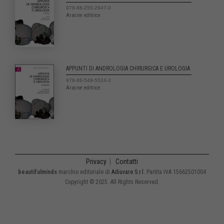
978-88-255-2947-0
Aracne editrice
APPUNTI DI ANDROLOGIA CHIRURGICA E UROLOGIA
978-88-548-5524-3
Aracne editrice
Privacy
|
Contatti
beautifulminds
marchio editoriale di
Adiuvare S.r.l.
Partita IVA 15662501004
Copyright © 2025. All Rights Reserved.