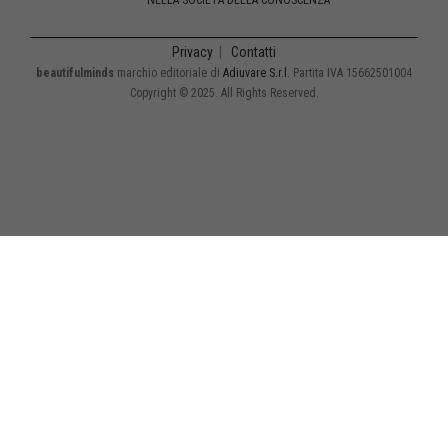
NELLA SOCIETÀ DELLA CONOSCENZA
Privacy
|
Contatti
beautifulminds
marchio editoriale di
Adiuvare S.r.l.
Partita IVA 15662501004
Copyright © 2025. All Rights Reserved.