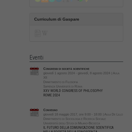
Curriculum di Gaspare
Eventi
Congressi di società scientifiche
giovedì 1 agosto 2024 - giovedì, 8 agosto 2024
| Aula
XII
Dipartimento di Filosofia
Sapienza Università di Roma
XXV WORLD CONGRESS OF PHILOSOPHY
ROME 2024
Convegno
giovedì 18 maggio 2017, ore 9:00 - 18:00
| Aula De Lillo
Dipartimento di Sociologia e Ricerca Sociale
Università degli Studi di Milano-Bicocca
IL FUTURO DELLA COMUNICAZIONE SCIENTIFICA