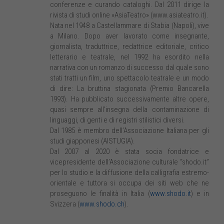
conferenze e curando cataloghi. Dal 2011 dirige la
rivista di studi online «AsiaTeatro» (www.asiateatro.it).
Nata nel 1948 a Castellammare di Stabia (Napoli), vive
a Milano. Dopo aver lavorato come insegnante,
giornalista, traduttrice, redattrice editoriale, critico
letterario e teatrale, nel 1992 ha esordito nella
narrativa con un romanzo di successo dal quale sono
stati tratti un film, uno spettacolo teatrale e un modo
di dire: La bruttina stagionata (Premio Bancarella
1993). Ha pubblicato successivamente altre opere,
quasi sempre all’insegna della contaminazione di
linguaggi, di genti e di registri stilistici diversi.
Dal 1985 è membro dell’Associazione Italiana per gli
studi giapponesi (AISTUGIA).
Dal 2007 al 2020 è stata socia fondatrice e
vicepresidente dell’Associazione culturale “shodo.it”
per lo studio e la diffusione della calligrafia estremo-
orientale e tuttora si occupa dei siti web che ne
proseguono le finalità in Italia (
www.shodo.it
) e in
Svizzera (
www.shodo.ch
).