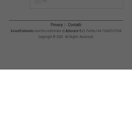
Privacy
|
Contatti
beautifulminds
marchio editoriale di
Adiuvare S.r.l.
Partita IVA 15662501004
Copyright © 2025. All Rights Reserved.