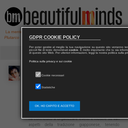
La mente non è un vaso da riempire, ma un fuoco da accendere,
GDPR COOKIE POLICY
Plutarco
Per poter gestire al meglio la tua navigazione su questo sito verranno 
piccoli file di testo denominati
cookie
. È molto importante che tu sia informa
di questo sito Web. Per ulteriori informazioni, leggi la nostra politica sulla p
Politica sulla privacy e sui cookie
Carmen
COVITO
Cookie necessari
Statistiche
Carmen Covito, scrittrice e traduttrice, si occupa di
cultura giapponese come studiosa indipendente,
con un focus particolare sul teatro. Tra il 1981 e il
1985 ha partecipato all’organizzazione delle tournée
OK, HO CAPITO E ACCETTO
in Italia del kabuki di Ichikawa Ennosuke III. In seguito
ha contribuito a organizzare eventi e mostre su vari
aspetti della tradizione giapponese, tenendo