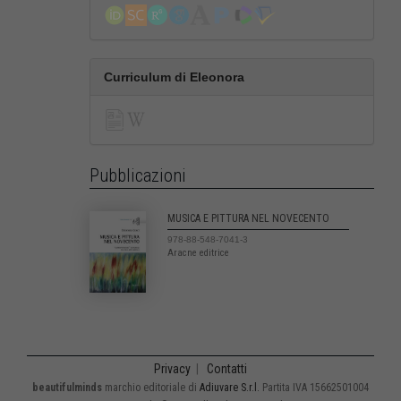
Curriculum di Eleonora
Pubblicazioni
MUSICA E PITTURA NEL NOVECENTO
978-88-548-7041-3
Aracne editrice
Privacy
|
Contatti
beautifulminds
marchio editoriale di
Adiuvare S.r.l.
Partita IVA 15662501004