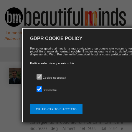
La mente non è un vaso da riempire, ma un fuoco da accendere,
GDPR COOKIE POLICY
Plutarco
Per poter gestire al meglio la tua navigazione su questo sito verranno 
piccoli file di testo denominati
cookie
. È molto importante che tu sia informa
di questo sito Web. Per ulteriori informazioni, leggi la nostra politica sulla p
Politica sulla privacy e sui cookie
Francesco
CACCIOLA
Cookie necessari
Statistiche
Francesco Cacciola si è laureato in Farmacia presso
l’Università degli Studi di Messina nel 2004. Nel 2005
ha conseguito l’abilitazione alla professione di
farmacista. Nel 2006 è stato borsista di ricerca
OK, HO CAPITO E ACCETTO
presso l’Università di Pardubice (Repubblica Ceca),
conseguendo il dottorato di ricerca in Chimica e
Sicurezza degli Alimenti nel 2009. Dal 2014 è