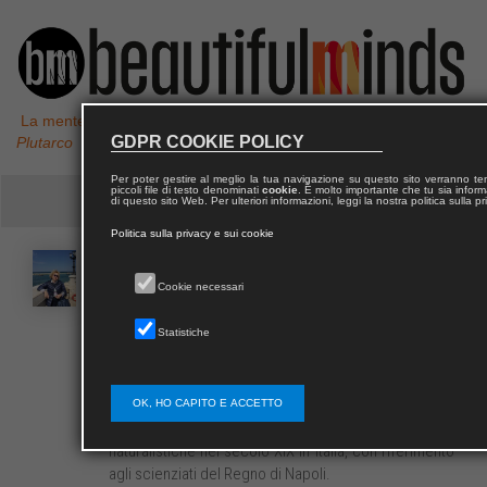
La mente non è un vaso da riempire, ma un fuoco da accendere,
GDPR COOKIE POLICY
Plutarco
Per poter gestire al meglio la tua navigazione su questo sito verranno 
piccoli file di testo denominati
cookie
. È molto importante che tu sia informa
di questo sito Web. Per ulteriori informazioni, leggi la nostra politica sulla p
Politica sulla privacy e sui cookie
Rossella
DE CEGLIE
Cookie necessari
Statistiche
Rossella De Ceglie insegna Storia della scienza
presso l’Università degli Studi di Bari “Aldo Moro”.
Studiosa di Storia dellescienze della vita e delle
teorie evoluzionistiche, ha indirizzato in particolare la
OK, HO CAPITO E ACCETTO
sua attività di ricerca sugli sviluppi delle ricerche
naturalistiche nel secolo XIX in Italia, con riferimento
agli scienziati del Regno di Napoli.