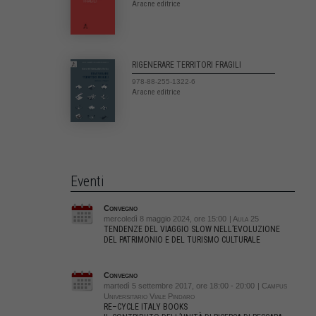
Aracne editrice
RIGENERARE TERRITORI FRAGILI
978-88-255-1322-6
Aracne editrice
Eventi
Convegno
mercoledì 8 maggio 2024, ore 15:00
| Aula 25
TENDENZE DEL VIAGGIO SLOW NELL’EVOLUZIONE
DEL PATRIMONIO E DEL TURISMO CULTURALE
Convegno
martedì 5 settembre 2017, ore 18:00 - 20:00
| Campus
Universitario Viale Pindaro
RE–CYCLE ITALY BOOKS