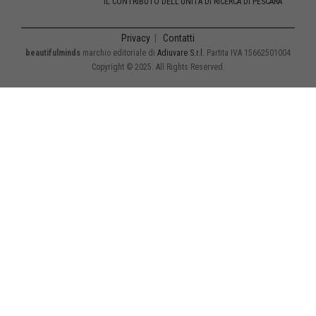
IL CONTRIBUTO DELL’UNITÀ DI RICERCA DI PESCARA
Privacy
|
Contatti
beautifulminds
marchio editoriale di
Adiuvare S.r.l.
Partita IVA 15662501004
Copyright © 2025. All Rights Reserved.