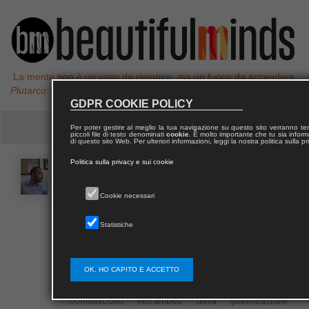
La mente non è un vaso da riempire, ma un fuoco da accendere,
Plutarco
GDPR COOKIE POLICY
Per poter gestire al meglio la tua navigazione su questo sito verranno 
piccoli file di testo denominati
cookie
. È molto importante che tu sia informa
di questo sito Web. Per ulteriori informazioni, leggi la nostra politica sulla p
Politica sulla privacy e sui cookie
Mario
MORRICA
Cookie necessari
Mario Morrica è dottore di ricerca in Architettura e
Statistiche
Urbanistica presso l’Università degli Studi Gabriele
D’Annunzio di Chieti-Pescara, adjunct professor al
Politecnico di Milano dal 2018 al 2020 negli
OK, HO CAPITO E ACCETTO
insegnamenti di Urbanistica e di Caratteri distributivi
e tipologia degli edifici. Le sue ricerche
confluiscono nell’ambito della pianificazione