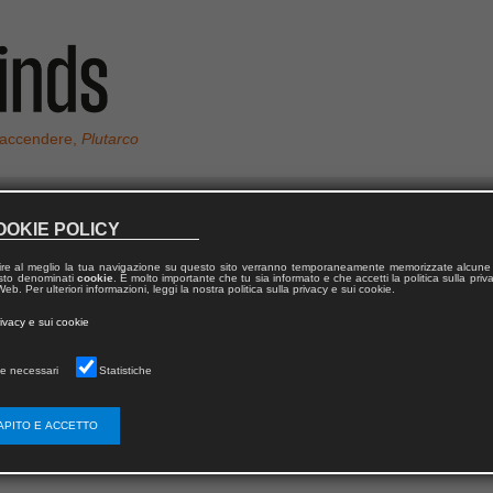
 accendere,
Plutarco
OOKIE POLICY
ire al meglio la tua navigazione su questo sito verranno temporaneamente memorizzate alcune 
 testo denominati
cookie
. È molto importante che tu sia informato e che accetti la politica sulla priv
eb. Per ulteriori informazioni, leggi la nostra politica sulla privacy e sui cookie.
rivacy e sui cookie
e necessari
Statistiche
APITO E ACCETTO