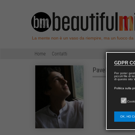
La mente non è un vaso da riempire, ma un fuoco da
Home
Contatti
GDPR C
Pavel
SOKOLOV
Per poter gest
piccoli file di
di questo sito W
Politica sulla p
Cooki
OK, HO C