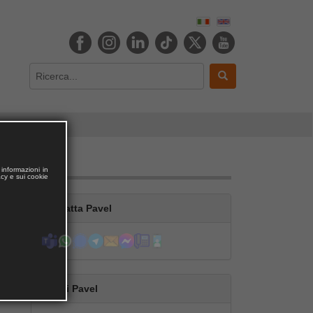
informazioni in
acy e sui cookie
Contatta Pavel
Segui Pavel